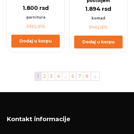
postoljem
1.800
rsd
1.894
rsd
garnitura
komad
PHILIPS
PHILIPS
Dodaj u korpu
Dodaj u korpu
1
2
3
4
…
6
7
8
→
Kontakt informacije