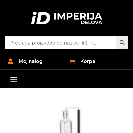

Moj nalog

Korpa