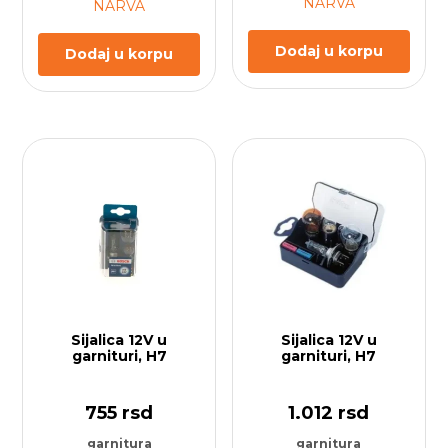
NARVA
NARVA
očiju.
Dodaj u korpu
Dodaj u korpu
„Zaslužni smo za ispravnost Vašeg vozila – Imperija
delova“ | Tekst sastavio stručni tim Auto Delovi
Imperija
Sijalica 12V u
Sijalica 12V u
garnituri, H7
garnituri, H7
755
rsd
1.012
rsd
garnitura
garnitura