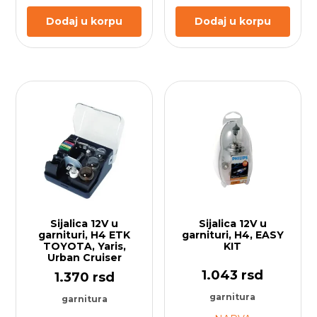
Srbiji
Dodaj u korpu
Dodaj u korpu
1. Da li smem sam da ugradim LED sijalice umesto
halogenih?
Tehnički je moguće, ali takve sijalice često zahtevaju
atest. Na tehničkom pregledu mogu praviti problem
ako nisu fabrički predviđene ili ako nemaju
odgovarajući sertifikat.
2. Zašto mi sijalice često pregorevaju?
Najčešći uzrok je neispravan regler (napon preko 14.4V),
vlaga u faru ili loš kontakt na džeku (indukcioni kalem
ovde nema ulogu, već isključivo instalacija i napon).
Sijalica 12V u
Sijalica 12V u
3. Da li moram da menjam obe sijalice ako je
garnituri, H4 ETK
garnituri, H4, EASY
TOYOTA, Yaris,
KIT
pregorela samo jedna?
Urban Cruiser
1.043
rsd
Preporuka je da se menjaju u paru. Sijalice imaju sličan
1.370
rsd
radni vek, a nova sijalica će uvek svetleti jače od stare,
garnitura
garnitura
što može dovesti do neujednačenog snopa i zamora